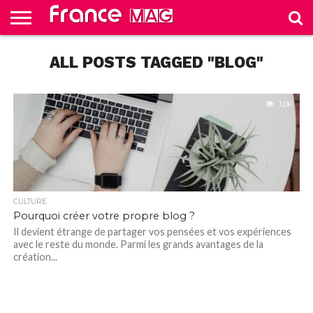
HELLO
FROM
ALL POSTS TAGGED "BLOG"
HOME
TEST
FRANCE
SLIDE
1.0K
CULTURE
Pourquoi créer votre propre blog ?
Il devient étrange de partager vos pensées et vos expériences
avec le reste du monde. Parmi les grands avantages de la
création...