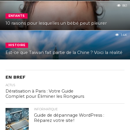
861
ENFANTS
10 raisons pour lesquelles un bébé peut pleurer
1.4K
HISTOIRE
Est-ce que Taiwan fait partie de la Chine ? Voici la réalité
EN BREF
ACTUS
Dératisation à Paris : Votre Guide
Complet pour Éliminer les Rongeurs
INFORMATIQUE
Guide de dépannage WordPress :
Réparez votre site !