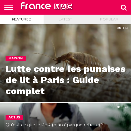
FEATURED
LATEST
POPULAR
HELLO
FROM
HOME
TEST
FRANCE
1.1K
SLIDE
MAISON
Lutte contre les punaises
de lit à Paris : Guide
complet
1.3K
ACTUS
Qu’est-ce que le PER (plan épargne retraite) ?