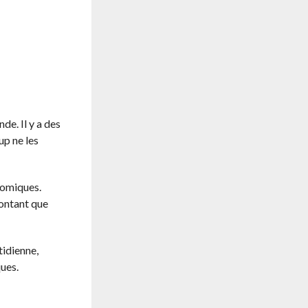
de. Il y a des
up ne les
onomiques.
montant que
tidienne,
ques.