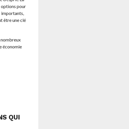
s options pour
s importants,
t être une clé
de nombreux
tre économie
S QUI