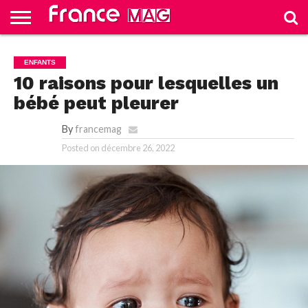
HELLO
FROM
HOME
TEST
ENFANTS
FRANCE
SLIDE
10 raisons pour lesquelles un
bébé peut pleurer
By
francemag
Posted on
décembre 26, 2022