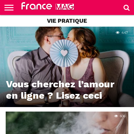
VIE PRATIQUE
HELLO
FROM
HOME
TEST
FRANCE
SLIDE
447
Vous cherchez l’amour
en ligne ? Lisez ceci
606