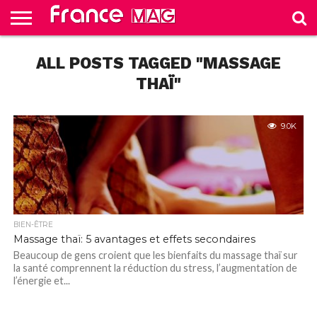
HELLO
FROM
ALL POSTS TAGGED "MASSAGE
HOME
TEST
FRANCE
SLIDE
THAÏ"
9.0K
BIEN-ÊTRE
Massage thaï: 5 avantages et effets secondaires
Beaucoup de gens croient que les bienfaits du massage thaï sur
la santé comprennent la réduction du stress, l’augmentation de
l’énergie et...