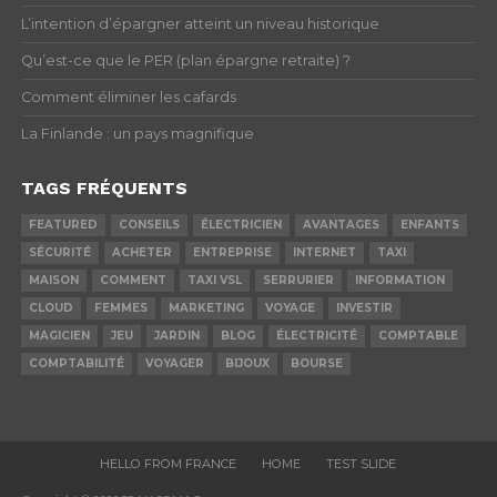
L’intention d’épargner atteint un niveau historique
Qu’est-ce que le PER (plan épargne retraite) ?
Comment éliminer les cafards
La Finlande : un pays magnifique
TAGS FRÉQUENTS
FEATURED
CONSEILS
ÉLECTRICIEN
AVANTAGES
ENFANTS
SÉCURITÉ
ACHETER
ENTREPRISE
INTERNET
TAXI
MAISON
COMMENT
TAXI VSL
SERRURIER
INFORMATION
CLOUD
FEMMES
MARKETING
VOYAGE
INVESTIR
MAGICIEN
JEU
JARDIN
BLOG
ÉLECTRICITÉ
COMPTABLE
COMPTABILITÉ
VOYAGER
BIJOUX
BOURSE
HELLO FROM FRANCE
HOME
TEST SLIDE