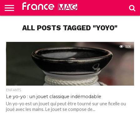
HELLO
FROM
ALL POSTS TAGGED "YOYO"
HOME
TEST
FRANCE
SLIDE
506
ENFANTS
Le yo-yo : un jouet classique indémodable
Un yo-yo est un jouet qui peut être tourné sur une ficelle ou
joué avec les mains. Le jouet se compose de...