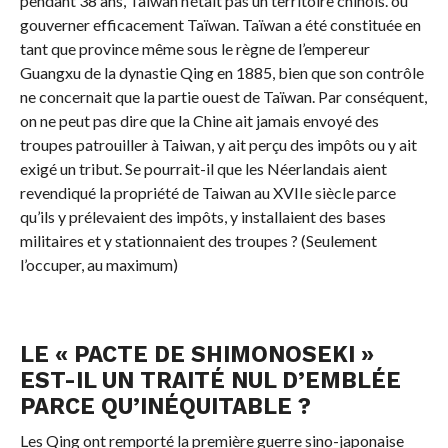
pendant 38 ans, Taiwan n’était pas un territoire chinois. ou
gouverner efficacement Taïwan. Taïwan a été constituée en
tant que province même sous le règne de l’empereur
Guangxu de la dynastie Qing en 1885, bien que son contrôle
ne concernait que la partie ouest de Taïwan. Par conséquent,
on ne peut pas dire que la Chine ait jamais envoyé des
troupes patrouiller à Taiwan, y ait perçu des impôts ou y ait
exigé un tribut. Se pourrait-il que les Néerlandais aient
revendiqué la propriété de Taiwan au XVIIe siècle parce
qu’ils y prélevaient des impôts, y installaient des bases
militaires et y stationnaient des troupes ? (Seulement
l’occuper, au maximum)
LE « PACTE DE SHIMONOSEKI »
EST-IL UN TRAITÉ NUL D’EMBLÉE
PARCE QU’INÉQUITABLE ?
Les Qing ont remporté la première guerre sino-japonaise