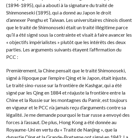
(1894-1895), qui a abouti à la signature du traité de
Shinmoneseki (1895), qui a donné au Japon le droit
d’annexer Penghu et Taiwan. Les universitaires chinois disent
que le traité de Shimonoseki était un traité illégitime parce
qu’il a été signé sous la contrainte et visait à faire avancer les
« objectifs impérialistes » plutôt que les intérêts des deux
parties. Les arguments suivants étayent l’affirmation du
PCC :
Premièrement, la Chine pensait que le traité Shimonoseki,
signé à l’époque par l’empire Qing et le Japon, était injuste.
Le traité sino-russe sur la frontière de Kashgar, qui a été
signé par les Qing en 1884 et réajuste la frontière entre la
Chine et la Russie sur les montagnes du Pamir, est toujours
en vigueur et le PCC n’a jamais reçu d’arguments contre sa
légalité. Je me demande pourquoi le tsar russe a envoyé des
forces à l’assaut. De plus, Hong Kong a été donnée au
Royaume-Uni en vertu du « Traité de Nanjing », que la
dynastie Qing et la Grande-Bretagne ont signé en 1842. La