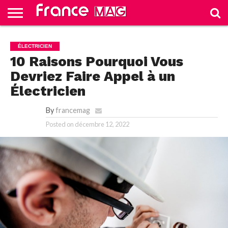
HELLO
FROM
HOME
TEST
ÉLECTRICIEN
FRANCE
SLIDE
10 Raisons Pourquoi Vous
Devriez Faire Appel à un
Électricien
By
francemag
Posted on
décembre 12, 2022