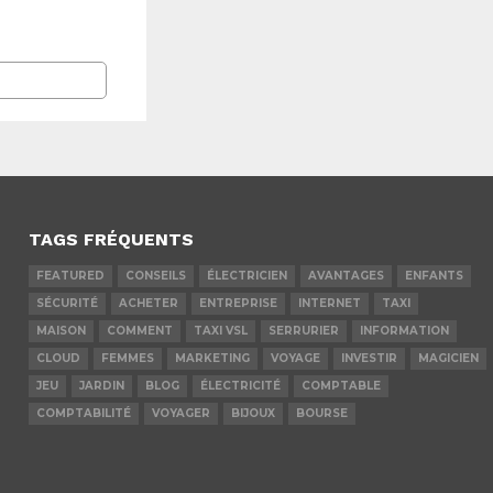
TAGS FRÉQUENTS
FEATURED
CONSEILS
ÉLECTRICIEN
AVANTAGES
ENFANTS
SÉCURITÉ
ACHETER
ENTREPRISE
INTERNET
TAXI
MAISON
COMMENT
TAXI VSL
SERRURIER
INFORMATION
CLOUD
FEMMES
MARKETING
VOYAGE
INVESTIR
MAGICIEN
JEU
JARDIN
BLOG
ÉLECTRICITÉ
COMPTABLE
COMPTABILITÉ
VOYAGER
BIJOUX
BOURSE