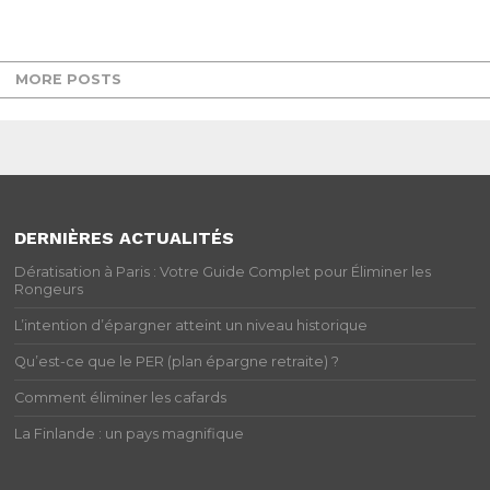
MORE POSTS
DERNIÈRES ACTUALITÉS
Dératisation à Paris : Votre Guide Complet pour Éliminer les
Rongeurs
L’intention d’épargner atteint un niveau historique
Qu’est-ce que le PER (plan épargne retraite) ?
Comment éliminer les cafards
La Finlande : un pays magnifique