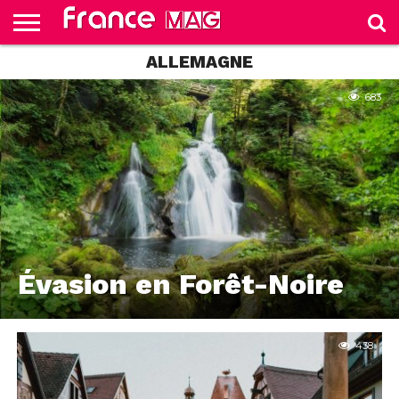
ALLEMAGNE
HELLO
FROM
HOME
TEST
FRANCE
SLIDE
683
Évasion en Forêt-Noire
438