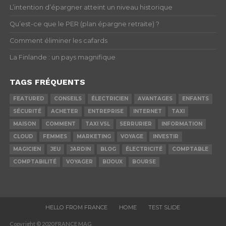
L’intention d’épargner atteint un niveau historique
Qu’est-ce que le PER (plan épargne retraite) ?
Comment éliminer les cafards
La Finlande : un pays magnifique
TAGS FRÉQUENTS
FEATURED
CONSEILS
ÉLECTRICIEN
AVANTAGES
ENFANTS
SÉCURITÉ
ACHETER
ENTREPRISE
INTERNET
TAXI
MAISON
COMMENT
TAXI VSL
SERRURIER
INFORMATION
CLOUD
FEMMES
MARKETING
VOYAGE
INVESTIR
MAGICIEN
JEU
JARDIN
BLOG
ÉLECTRICITÉ
COMPTABLE
COMPTABILITÉ
VOYAGER
BIJOUX
BOURSE
HELLO FROM FRANCE
HOME
TEST SLIDE
Copyright © 2020 FRANCE MAG