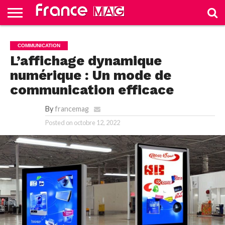
HELLO
FROM
HOME
TEST
COMMUNICATION
FRANCE
SLIDE
L’affichage dynamique
numérique : Un mode de
communication efficace
By
francemag
Posted on
octobre 12, 2022