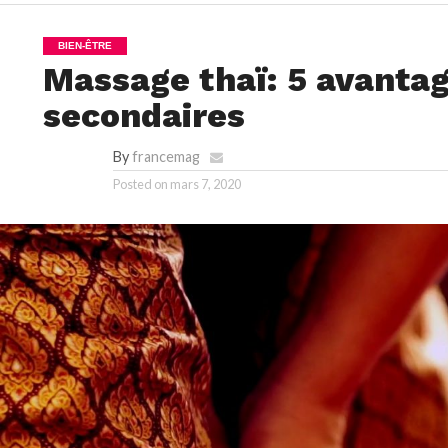
BIEN-ÊTRE
Massage thaï: 5 avantag
secondaires
By
francemag
Posted on
mars 7, 2020