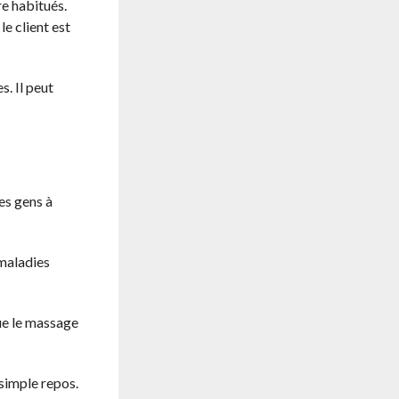
re habitués.
e client est
. Il peut
es gens à
 maladies
ue le massage
 simple repos.