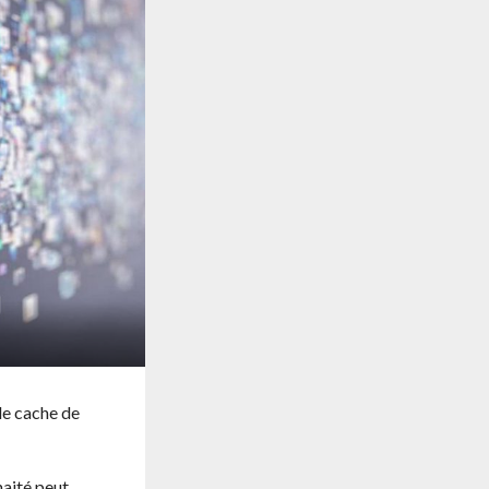
le cache de
haité peut