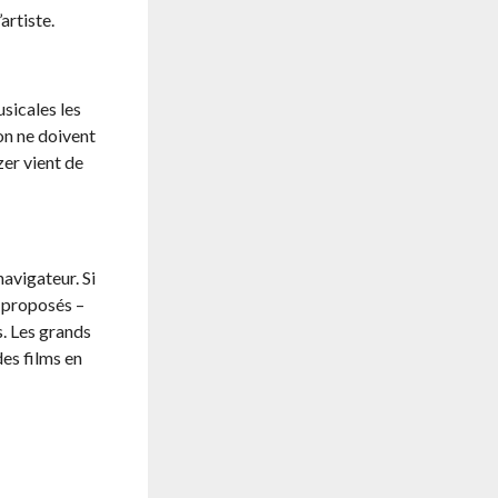
artiste.
sicales les
on ne doivent
er vient de
navigateur. Si
t proposés –
s. Les grands
es films en