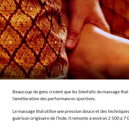
Beaucoup de gens croient que les bienfaits du massage thaï s
l’amélioration des performances sportives.
Le massage thaï utilise une pression douce et des techniques 
guérison originaire de l’Inde. Il remonte à environ 2 500 à 7 