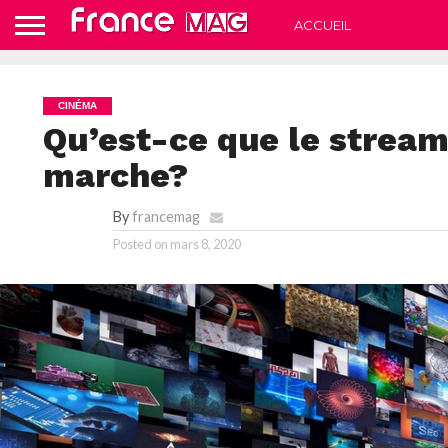
ACCUEIL
CINÉMA
Qu’est-ce que le strea
marche?
By
francemag
Posted on
mars 8, 2020