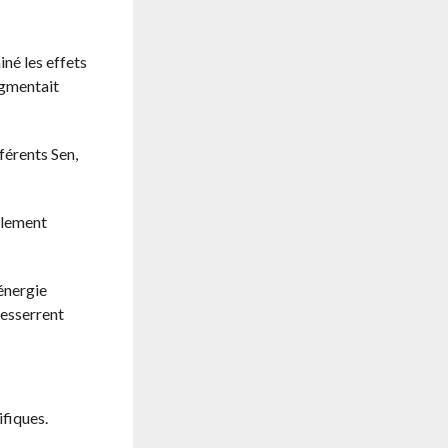
né les effets
ugmentait
fférents Sen,
galement
énergie
resserrent
ifiques.