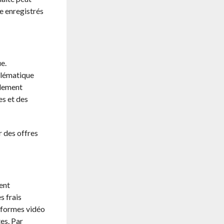
re enregistrés
ue.
oblématique
alement
es et des
r des offres
ent
s frais
teformes vidéo
tes. Par