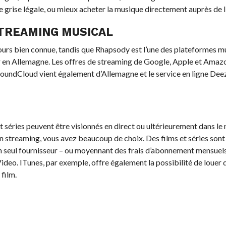
 grise légale, ou mieux acheter la musique directement auprès de l’
STREAMING MUSICAL
ours bien connue, tandis que Rhapsody est l’une des plateformes mu
er en Allemagne. Les offres de streaming de Google, Apple et Amaz
SoundCloud vient également d’Allemagne et le service en ligne Deez
et séries peuvent être visionnés en direct ou ultérieurement dans le 
en streaming, vous avez beaucoup de choix. Des films et séries son
un seul fournisseur – ou moyennant des frais d’abonnement mensuel
eo. ITunes, par exemple, offre également la possibilité de louer d
film.