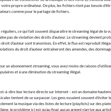
r votre propre ordinateur. De plus, les fichiers n’ont pas besoin d’êt
sateurs comme pour le partage de fichiers.
s réguliers, ce qui fait souvent disparaître le streaming légal de la v
raîne pas de violation des droits d’auteur. Le streaming devient pr
roit d’auteur sont transmises. En effet, le flux est reproduit illég
violations du droit d’auteur entraîneront des amendes, des dommag
pour un abonnement streaming, vous avez moins de raisons d’utilise
opulaires et à une diminution du streaming illégal.
est-à-dire leur lecture directe sur Internet – est un domaine hautem
ales tentent de se surpasser. Les gens essaient souvent d’éviter le
ement la musique via des listes de lecture (playlists) sur des pla
gne, le problème ici est qu’au final, aucun argent n’arrive aux artis