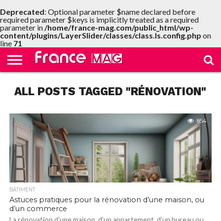
Deprecated
: Optional parameter $name declared before
required parameter $keys is implicitly treated as a required
parameter in
/home/france-mag.com/public_html/wp-
content/plugins/LayerSlider/classes/class.ls.config.php
on
HELLO
FROM
line
71
HOME
TEST
FRANCE
SLIDE
ALL POSTS TAGGED "RÉNOVATION"
854
BÂTIMENT
Astuces pratiques pour la rénovation d’une maison, ou
d’un commerce
La rénovation d’une maison, d’un appartement, d’un bureau ou