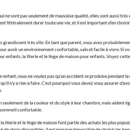
 ne sont pas seulement de mauvaise qualité, elles sont aussi très 
 littéralement durer toute une vie, et il est important d’en choisir
s grandissent très vite. En tant que parent, vous avez probablemen
ur avoir un environnement confortable, sain et facile à vivre. Si vo
r enfants, la literie et le linge de maison pour enfants. Voyez cett
 enfant, vous ne voulez pas qu’un accident se produise pendant la n
 qu’il n’y a rien à faire. C’est pourquoi vous devez vous assurer d’av
.
n seulement de la couleur et du style à leur chambre, mais aident é
e sommeil confortable.
a literie et le linge de maison font partie des achats les plus popul
é de choix disponibles, il est presque impossible de choisir les bo