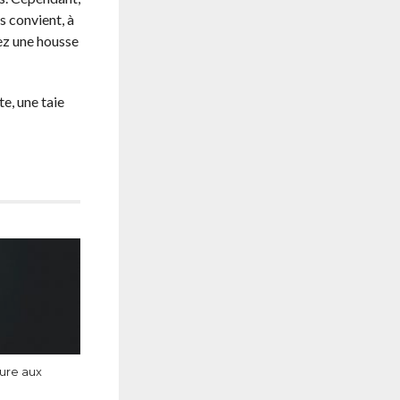
s convient, à
tez une housse
e, une taie
ture aux