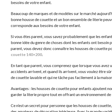
besoins de votre enfant.
Beaucoup de marques et de modèles sur le marché aujourd’hui
bonne housse de couette et un bon ensemble de literie peuvent
corresponde aux besoins de votre enfant.
Si vous êtes parent, vous savez probablement que les enfant
bonne idée du genre de choses dont les enfants ont besoin po
parent, vous devez donc connaître les housses de couette pou
couette 140×200
.
En tant que parent, vous comprenez que lorsque vous avez un
accidents arrivent, et quand ils arrivent, vous voulez être sûr
de couette lavable et qui ne tâche pas facilement à la maison
Avantages : les housses de couette pour enfants ajoutent no
garder la literie propre tout en offrant un environnement d
Ce n’est un secret pour personne que les housses de couette, l
des amateurs de décoration intérieure. Avec la grande variét