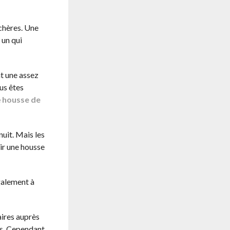
chères. Une
 un qui
t une assez
us êtes
e
housse de
uit. Mais les
oir une housse
galement à
aires auprès
ns. Cependant,