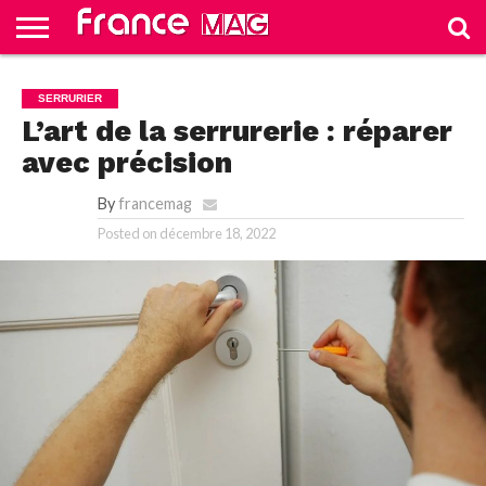
HELLO
FROM
HOME
TEST
SERRURIER
FRANCE
SLIDE
L’art de la serrurerie : réparer
avec précision
By
francemag
Posted on
décembre 18, 2022