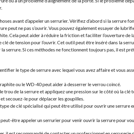
errure ou à un problème d’alignement de la porte. Si le problème dép
r.
hoses avant d’appeler un serrurier. Vérifiez d’abord si la serrure fo
rrure peut ne pas s’ouvrir. Vous pouvez également essayer de lubrifie
 Cela peut aider à réduire la friction et faciliter l’ouverture de la 
clé de tension pour l’ouvrir. Cet outil peut être inséré dans la serrur
 la serrure. Si ces méthodes ne fonctionnent toujours pas, il est pr
dentifier le type de serrure avec lequel vous avez affaire et vous ass
le graphite ou le WD-40 peut aider à desserrer le verrou coincé.
le trou de la serrure et appliquez une pression sur le côté où la clé 
 et secouez-le pour déplacer les goupilles.
 type de clé spécialisé qui peut être utilisé pour ouvrir une serrure 
 peut-être appeler un serrurier pour venir ouvrir la serrure pour vou
ier, il est recommandé de contacter un professionnel en serrurerie 