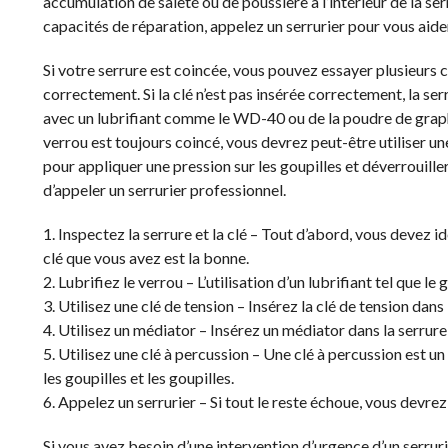
accumulation de saleté ou de poussière à l’intérieur de la s
capacités de réparation, appelez un serrurier pour vous aide
Si votre serrure est coincée, vous pouvez essayer plusieurs c
correctement. Si la clé n’est pas insérée correctement, la se
avec un lubrifiant comme le WD-40 ou de la poudre de graphite.
verrou est toujours coincé, vous devrez peut-être utiliser une 
pour appliquer une pression sur les goupilles et déverrouiller
d’appeler un serrurier professionnel.
1. Inspectez la serrure et la clé – Tout d’abord, vous devez i
clé que vous avez est la bonne.
2. Lubrifiez le verrou – L’utilisation d’un lubrifiant tel que 
3. Utilisez une clé de tension – Insérez la clé de tension dans 
4. Utilisez un médiator – Insérez un médiator dans la serrure
5. Utilisez une clé à percussion – Une clé à percussion est un
les goupilles et les goupilles.
6. Appelez un serrurier – Si tout le reste échoue, vous devrez
Si vous avez besoin d’une intervention d’urgence d’un serrur