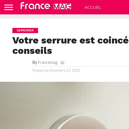
ACCUEIL
SERRURIER
Votre serrure est coincé
conseils
By
francemag
Posted on
décembre 13, 2022