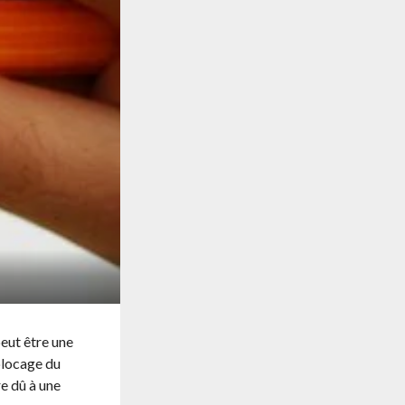
peut être une
 blocage du
re dû à une