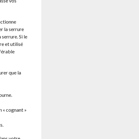
asse vos
nctionne
r la serrure
serrure. Si le
e et utilisé
éférable
urer que la
tourne.
en « cognant »
s.
dans votre