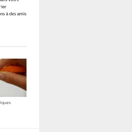
rier
ns à des amis
elques