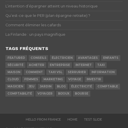
L’intention d’épargner atteint un niveau historique
Qu’est-ce que le PER (plan épargne retraite) ?
Comment éliminer les cafards
La Finlande : un pays magnifique
TAGS FRÉQUENTS
FEATURED
CONSEILS
ÉLECTRICIEN
AVANTAGES
ENFANTS
SÉCURITÉ
ACHETER
ENTREPRISE
INTERNET
TAXI
MAISON
COMMENT
TAXI VSL
SERRURIER
INFORMATION
CLOUD
FEMMES
MARKETING
VOYAGE
INVESTIR
MAGICIEN
JEU
JARDIN
BLOG
ÉLECTRICITÉ
COMPTABLE
COMPTABILITÉ
VOYAGER
BIJOUX
BOURSE
HELLO FROM FRANCE
HOME
TEST SLIDE