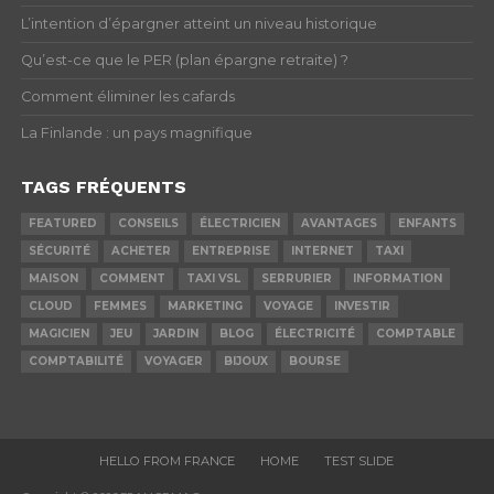
L’intention d’épargner atteint un niveau historique
Qu’est-ce que le PER (plan épargne retraite) ?
Comment éliminer les cafards
La Finlande : un pays magnifique
TAGS FRÉQUENTS
FEATURED
CONSEILS
ÉLECTRICIEN
AVANTAGES
ENFANTS
SÉCURITÉ
ACHETER
ENTREPRISE
INTERNET
TAXI
MAISON
COMMENT
TAXI VSL
SERRURIER
INFORMATION
CLOUD
FEMMES
MARKETING
VOYAGE
INVESTIR
MAGICIEN
JEU
JARDIN
BLOG
ÉLECTRICITÉ
COMPTABLE
COMPTABILITÉ
VOYAGER
BIJOUX
BOURSE
HELLO FROM FRANCE
HOME
TEST SLIDE