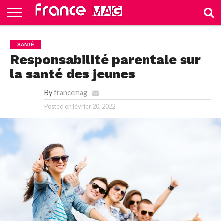
HELLO
FROM
HOME
TEST
SANTÉ
FRANCE
SLIDE
Responsabilité parentale sur
la santé des jeunes
By
francemag
Posted on
février 20, 2022