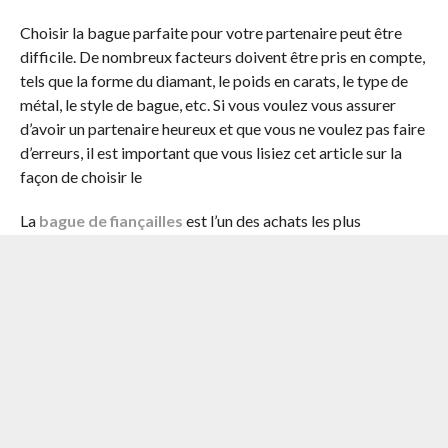
Choisir la bague parfaite pour votre partenaire peut être
difficile. De nombreux facteurs doivent être pris en compte,
tels que la forme du diamant, le poids en carats, le type de
métal, le style de bague, etc. Si vous voulez vous assurer
d’avoir un partenaire heureux et que vous ne voulez pas faire
d’erreurs, il est important que vous lisiez cet article sur la
façon de choisir le
La
bague de fiançailles
est l’un des achats les plus
importants d’une vie. En plus de la bague de fiançailles,
d’autres aspects de la planification du mariage doivent être
pris en compte, tels que les robes de mariée, les lieux de
mariage et les destinations de lune de miel.
Les bagues de fiançailles sont une belle tradition qui permet
aux couples de passer leur vie à dire à leurs proches
combien ils comptent pour eux. Une bague symbolise la
promesse que vous faites de passer votre vie avec la