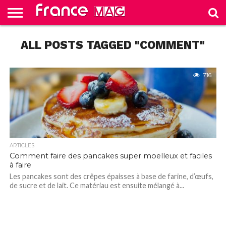
HELLO
FROM
ALL POSTS TAGGED "COMMENT"
HOME
TEST
FRANCE
SLIDE
716
ARTICLES
Comment faire des pancakes super moelleux et faciles
à faire
Les pancakes sont des crêpes épaisses à base de farine, d’œufs,
de sucre et de lait. Ce matériau est ensuite mélangé à...