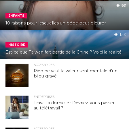
861
ENFANTS
10 raisons pour lesquelles un bébé peut pleurer
1.4K
HISTOIRE
Est-ce que Taiwan fait partie de la Chine ? Voici la réalité
ACCESSOIRES
Rien ne vaut la valeur sentimentale d’un
bijou gravé
ENTREPRISES
Travail à domicile : Devriez-vous passer
au télétravail ?
ACCESSOIRES