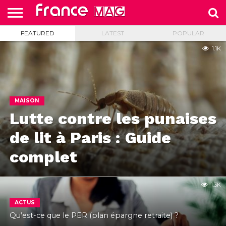
FEATURED
LATEST
POPULAR
HELLO
FROM
HOME
TEST
FRANCE
1.1K
SLIDE
MAISON
Lutte contre les punaises
de lit à Paris : Guide
complet
1.3K
ACTUS
Qu’est-ce que le PER (plan épargne retraite) ?