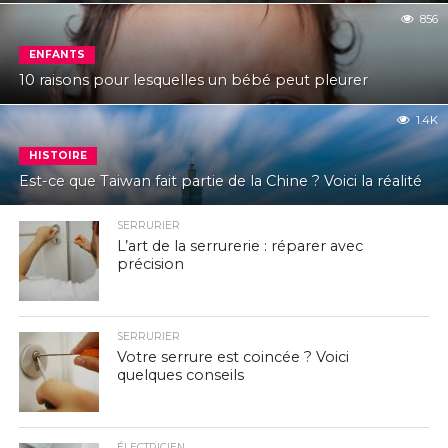
856
ENFANTS
10 raisons pour lesquelles un bébé peut pleurer
1.4K
HISTOIRE
Est-ce que Taiwan fait partie de la Chine ? Voici la réalité
SERRURIER
L’art de la serrurerie : réparer avec
précision
SERRURIER
Votre serrure est coincée ? Voici
quelques conseils
ÉLECTRICIEN