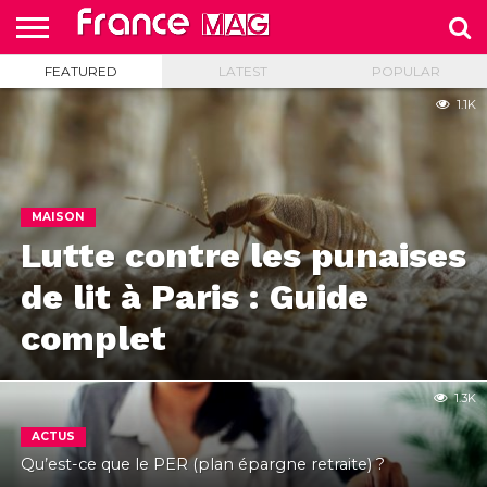
FEATURED
LATEST
POPULAR
HELLO
FROM
HOME
TEST
FRANCE
1.1K
SLIDE
MAISON
Lutte contre les punaises
de lit à Paris : Guide
complet
1.3K
ACTUS
Qu’est-ce que le PER (plan épargne retraite) ?